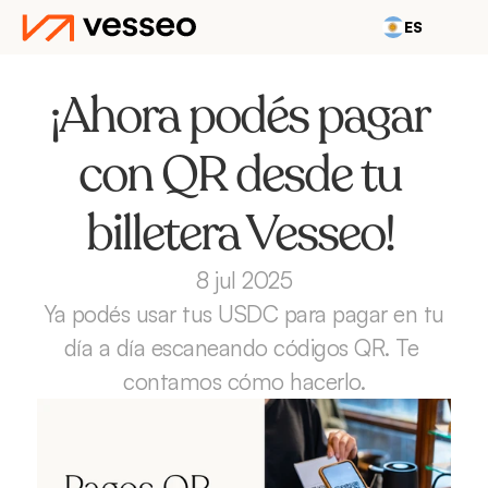
ES
¡Ahora podés pagar 
con QR desde tu 
billetera Vesseo! 
8 jul 2025
Ya podés usar tus USDC para pagar en tu 
día a día escaneando códigos QR. Te 
contamos cómo hacerlo.