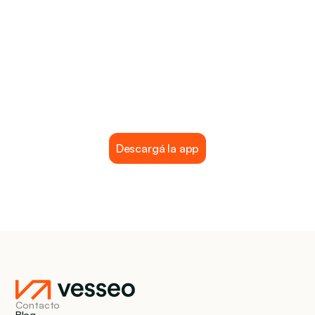
La forma más fácil de usar tus dólares 
digitales en la vida cotidiana.
Descargá la app
Contacto
Blog