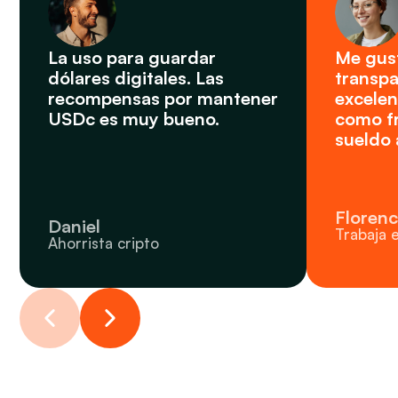
La uso para guardar 
Me gust
dólares digitales. Las 
transpar
recompensas por mantener 
excelent
USDc es muy bueno.
como fr
sueldo 
Florenc
Daniel
Trabaja 
Ahorrista cripto